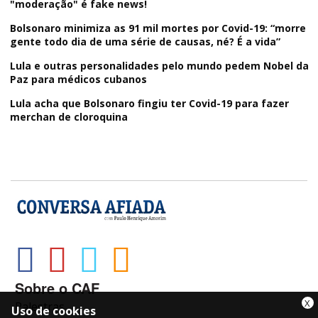
"moderação" é fake news!
Bolsonaro minimiza as 91 mil mortes por Covid-19: “morre
gente todo dia de uma série de causas, né? É a vida”
Lula e outras personalidades pelo mundo pedem Nobel da
Paz para médicos cubanos
Lula acha que Bolsonaro fingiu ter Covid-19 para fazer
merchan de cloroquina
Sobre o CAF
X
Palestras
Uso de cookies