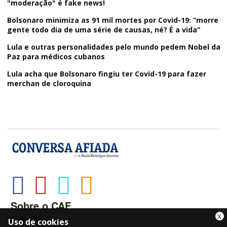
"moderação" é fake news!
Bolsonaro minimiza as 91 mil mortes por Covid-19: “morre
gente todo dia de uma série de causas, né? É a vida”
Lula e outras personalidades pelo mundo pedem Nobel da
Paz para médicos cubanos
Lula acha que Bolsonaro fingiu ter Covid-19 para fazer
merchan de cloroquina
Sobre o CAF
X
Palestras
Uso de cookies