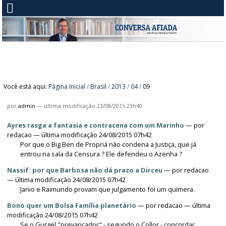
Você está aqui:
Página Inicial
/
Brasil
/
2013
/
04
/
09
por
admin
—
última modificação
23/08/2015 23h40
Ayres rasga a fantasia e contracena com um Marinho
—
por
redacao
— última modificação 24/08/2015 07h42
Por que o Big Ben de Propriá não condena a Justiça, que já
entrou na sala da Censura ? Ele defendeu o Azenha ?
Nassif: por que Barbosa não dá prazo a Dirceu
—
por
redacao
— última modificação 24/08/2015 07h42
Janio e Raimundo provam que julgamento foi um quimera.
Bono quer um Bolsa Família planetário
—
por
redacao
— última
modificação 24/08/2015 07h42
Se o Gurgel "prevaricador" - segundo o Collor - concordar