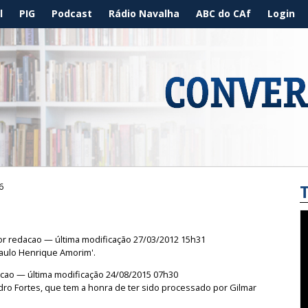
l
PIG
Podcast
Rádio Navalha
ABC do CAf
Login
6
or
redacao
— última modificação 27/03/2012 15h31
aulo Henrique Amorim'.
acao
— última modificação 24/08/2015 07h30
ro Fortes, que tem a honra de ter sido processado por Gilmar