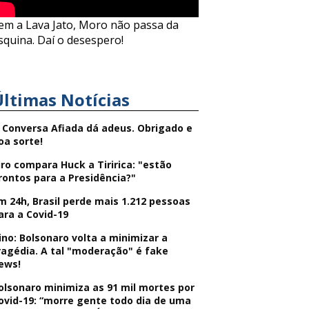
em a Lava Jato, Moro não passa da
squina. Daí o desespero!
Últimas Notícias
 Conversa Afiada dá adeus. Obrigado e
oa sorte!
iro compara Huck a Tiririca: "estão
rontos para a Presidência?"
m 24h, Brasil perde mais 1.212 pessoas
ara a Covid-19
ino: Bolsonaro volta a minimizar a
ragédia. A tal "moderação" é fake
ews!
olsonaro minimiza as 91 mil mortes por
ovid-19: “morre gente todo dia de uma