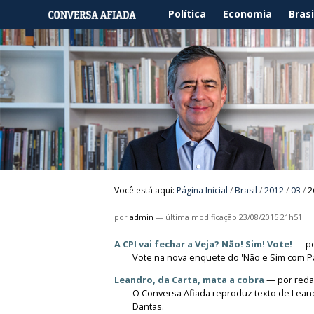
Política
Economia
Brasi
Você está aqui:
Página Inicial
/
Brasil
/
2012
/
03
/
2
por
admin
—
última modificação
23/08/2015 21h51
A CPI vai fechar a Veja? Não! Sim! Vote!
—
p
Vote na nova enquete do 'Não e Sim com P
Leandro, da Carta, mata a cobra
—
por
red
O Conversa Afiada reproduz texto de Leand
Dantas.