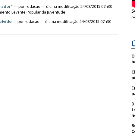
urador"
—
por
redacao
— última modificação 24/08/2015 07h30
S
mento Levante Popular da Juventude.
e
olvido
—
por
redacao
— última modificação 24/08/2015 07h30
O
b
C
p
E
p
D
t
n
B
C