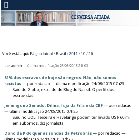
Você está aqui:
Página Inicial
/
Brasil
/
2011
/
10
/
26
por
admin
—
última modificação
23/08/2015 21h03
81% dos escravos de hoje são negros. Não, não somos
racistas
—
por
redacao
— última modificação 24/08/2015 07h25
Saiu do Globo, extraído do Blog do Nassif: O perfil dos
escravistas.
Jennings no Senado: Dilma, fuja da Fifa e da CBF
—
por
redacao
— última modificação 24/08/2015 07h25
Saiu no UOL: Teixeira e Havelange podem ter levado US$ 60 mi
em subornos, diz jornalista.
Dono da P-36 quer as sondas da Petrobrás
—
por
redacao
—
última modificação 24/08/2015 07h25