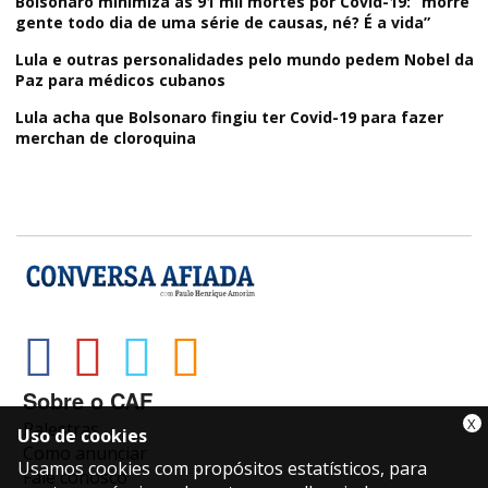
Bolsonaro minimiza as 91 mil mortes por Covid-19: “morre
gente todo dia de uma série de causas, né? É a vida”
Lula e outras personalidades pelo mundo pedem Nobel da
Paz para médicos cubanos
Lula acha que Bolsonaro fingiu ter Covid-19 para fazer
merchan de cloroquina
Sobre o CAF
X
Palestras
Uso de cookies
Como anunciar
Usamos cookies com propósitos estatísticos, para
Fale conosco