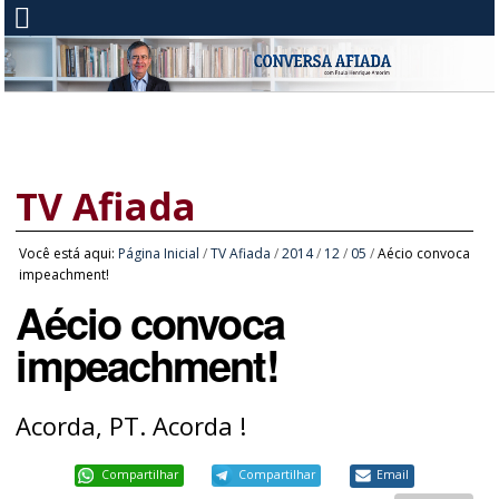
TV Afiada
Você está aqui:
Página Inicial
/
TV Afiada
/
2014
/
12
/
05
/
Aécio convoca
impeachment!
Aécio convoca
impeachment!
Acorda, PT. Acorda !
Compartilhar
Compartilhar
Email