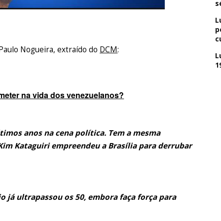
s
L
p
c
Paulo Nogueira, extraído do
DCM
:
L
1
meter na vida dos venezuelanos?
ltimos anos na cena política. Tem a mesma
Kim Kataguiri empreendeu a Brasília para derrubar
io já ultrapassou os 50, embora faça força para