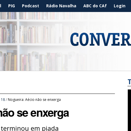
l
PIG
Podcast
Rádio Navalha
ABC do CAf
Login
/
18
/
Nogueira: Aécio não se enxerga
não se enxerga
a terminou em piada