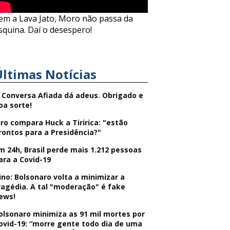
em a Lava Jato, Moro não passa da
squina. Daí o desespero!
Últimas Notícias
 Conversa Afiada dá adeus. Obrigado e
oa sorte!
iro compara Huck a Tiririca: "estão
rontos para a Presidência?"
m 24h, Brasil perde mais 1.212 pessoas
ara a Covid-19
ino: Bolsonaro volta a minimizar a
ragédia. A tal "moderação" é fake
ews!
olsonaro minimiza as 91 mil mortes por
ovid-19: “morre gente todo dia de uma