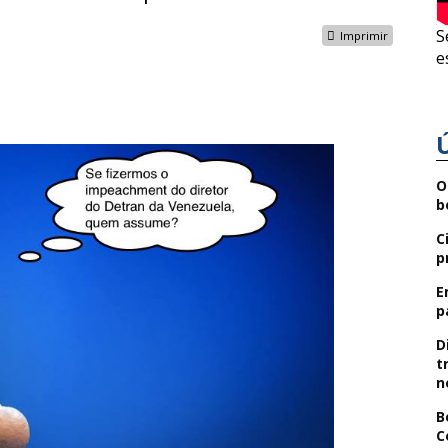
S
Imprimir
e
O
b
C
p
E
p
D
t
n
B
C