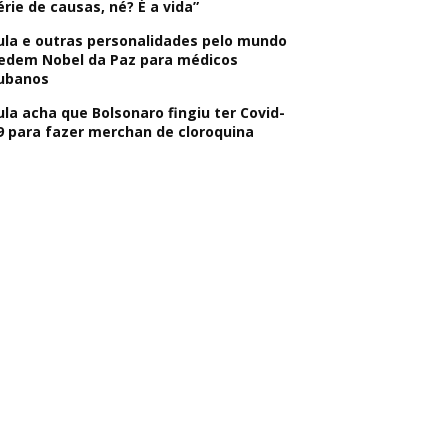
érie de causas, né? É a vida”
ula e outras personalidades pelo mundo
edem Nobel da Paz para médicos
ubanos
ula acha que Bolsonaro fingiu ter Covid-
9 para fazer merchan de cloroquina