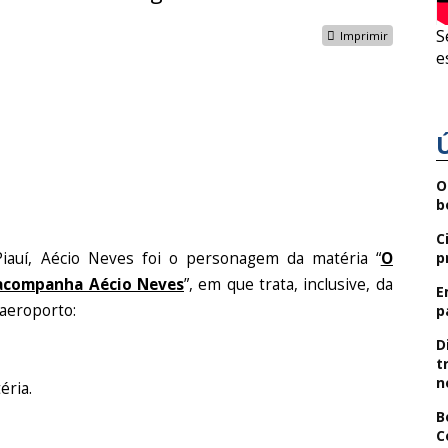
S
Imprimir
e
O
b
C
Piauí, Aécio Neves foi o personagem da matéria “
O
p
 acompanha Aécio Neves
”, em que trata, inclusive, da
E
 aeroporto:
p
D
t
n
éria.
B
C