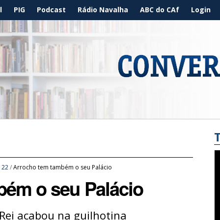
l
PIG
Podcast
Rádio Navalha
ABC do CAf
Login
/
22
/
Arrocho tem também o seu Palácio
bém o seu Palácio
Rei acabou na guilhotina