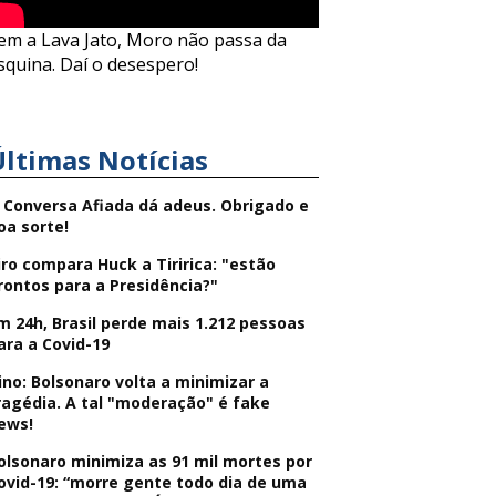
em a Lava Jato, Moro não passa da
squina. Daí o desespero!
Últimas Notícias
 Conversa Afiada dá adeus. Obrigado e
oa sorte!
iro compara Huck a Tiririca: "estão
rontos para a Presidência?"
m 24h, Brasil perde mais 1.212 pessoas
ara a Covid-19
ino: Bolsonaro volta a minimizar a
ragédia. A tal "moderação" é fake
ews!
olsonaro minimiza as 91 mil mortes por
ovid-19: “morre gente todo dia de uma