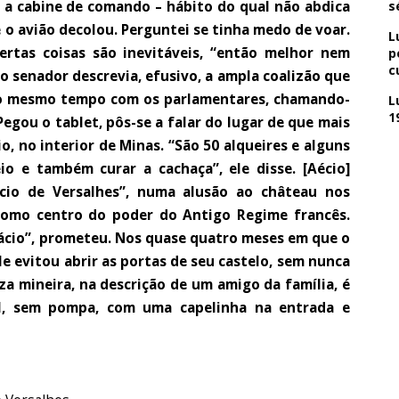
 a cabine de comando – hábito do qual não abdica
s
ue o avião decolou. Perguntei se tinha medo de voar.
L
rtas coisas são inevitáveis, “então melhor nem
p
c
o senador descrevia, efusivo, a ampla coalizão que
ao mesmo tempo com os parlamentares, chamando-
L
1
 Pegou o tablet, pôs-se a falar do lugar de que mais
o, no interior de Minas. “São 50 alqueires e alguns
io e também curar a cachaça”, ele disse. [Aécio]
cio de Versalhes”, numa alusão ao château nos
como centro do poder do Antigo Regime francês.
lácio”, prometeu. Nos quase quatro meses em que o
e evitou abrir as portas de seu castelo, sem nunca
za mineira, na descrição de um amigo da família, é
al, sem pompa, com uma capelinha na entrada e