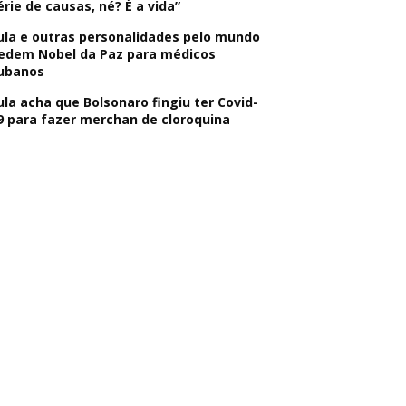
érie de causas, né? É a vida”
ula e outras personalidades pelo mundo
edem Nobel da Paz para médicos
ubanos
ula acha que Bolsonaro fingiu ter Covid-
9 para fazer merchan de cloroquina