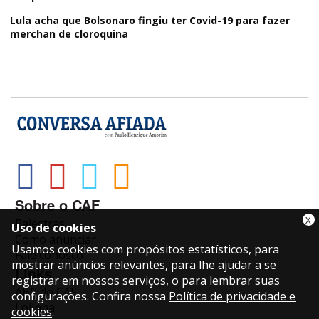
Lula acha que Bolsonaro fingiu ter Covid-19 para fazer
merchan de cloroquina
Sobre o CAF
X
Palestras
Uso de cookies
Como anunciar
Usamos cookies com propósitos estatísticos, para
Fale conosco
mostrar anúncios relevantes, para lhe ajudar a se
Links
registrar em nossos serviços, o para lembrar suas
ABC do CAF
configurações. Confira nossa
Política de privacidade e
Lojinha
cookies
.