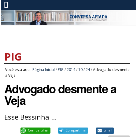
PIG
Você está aqui:
Página Inicial
/
PIG
/
2014
/
10
/
24
/
Advogado desmente
a Veja
Advogado desmente a
Veja
Esse Bessinha ...
Compartilhar
Compartilhar
Email