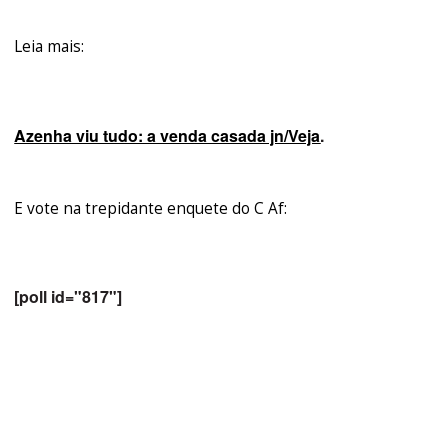
Leia mais:
Azenha viu tudo: a venda casada jn/Veja
.
E vote na trepidante enquete do C Af:
[poll id="817"]