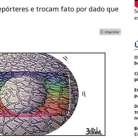
epórteres e trocam fato por dado que
S
e
Imprimir
O
b
C
p
E
p
D
t
n
B
C