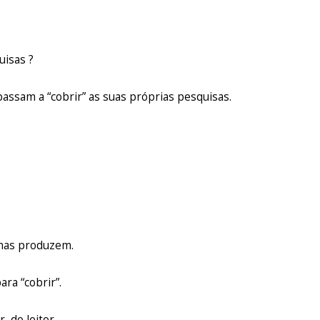
uisas ?
assam a “cobrir” as suas próprias pesquisas.
smas produzem.
ara “cobrir”.
, do leitor.