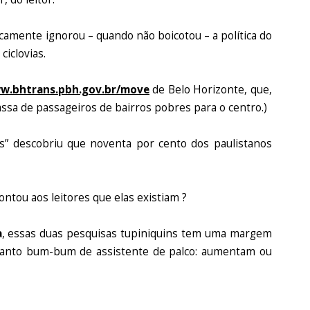
camente ignorou – quando não boicotou – a política do
ciclovias.
ww.bhtrans.pbh.gov.br/move
de Belo Horizonte, que,
sa de passageiros de bairros pobres para o centro.)
s” descobriu que noventa por cento dos paulistanos
ntou aos leitores que elas existiam ?
a
, essas duas pesquisas tupiniquins tem uma margem
l quanto bum-bum de assistente de palco: aumentam ou