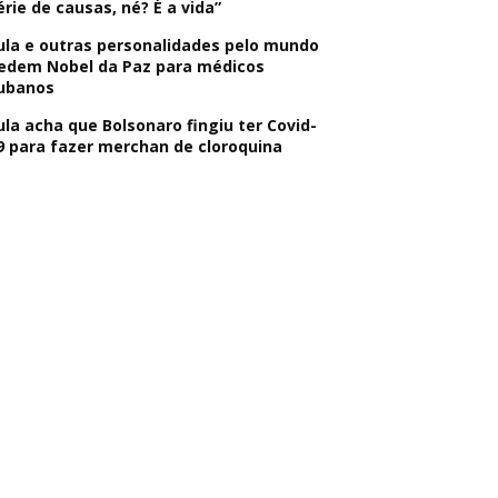
érie de causas, né? É a vida”
ula e outras personalidades pelo mundo
edem Nobel da Paz para médicos
ubanos
ula acha que Bolsonaro fingiu ter Covid-
9 para fazer merchan de cloroquina