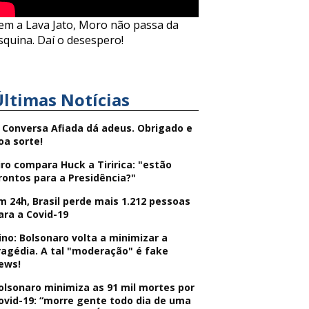
em a Lava Jato, Moro não passa da
squina. Daí o desespero!
Últimas Notícias
 Conversa Afiada dá adeus. Obrigado e
oa sorte!
iro compara Huck a Tiririca: "estão
rontos para a Presidência?"
m 24h, Brasil perde mais 1.212 pessoas
ara a Covid-19
ino: Bolsonaro volta a minimizar a
ragédia. A tal "moderação" é fake
ews!
olsonaro minimiza as 91 mil mortes por
ovid-19: “morre gente todo dia de uma