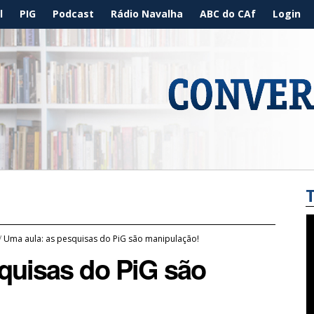
l
PIG
Podcast
Rádio Navalha
ABC do CAf
Login
/
Uma aula: as pesquisas do PiG são manipulação!
quisas do PiG são