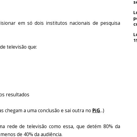
s
L
p
ionar em só dois institutos nacionais de pesquisa
c
L
1
e televisão que:
 os resultados
sas chegam a uma conclusão e sai outra no
PiG
...)
a rede de televisão como essa, que detém 80% da
m menos de 40% da audiência.