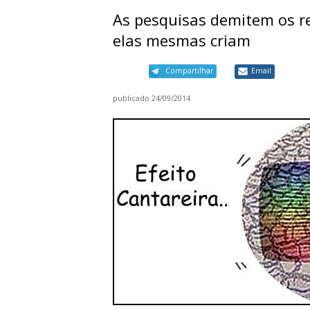
As pesquisas demitem os r
elas mesmas criam
Compartilhar
Email
publicado
24/09/2014