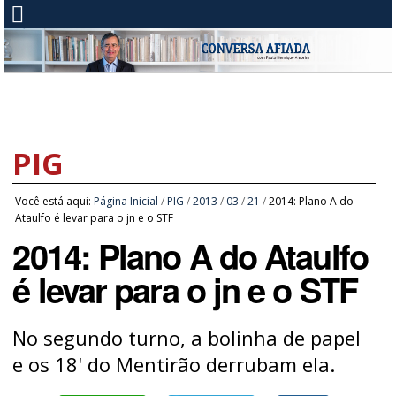
PIG
Você está aqui:
Página Inicial
/
PIG
/
2013
/
03
/
21
/
2014: Plano A do
Ataulfo é levar para o jn e o STF
2014: Plano A do Ataulfo
é levar para o jn e o STF
No segundo turno, a bolinha de papel
e os 18' do Mentirão derrubam ela.