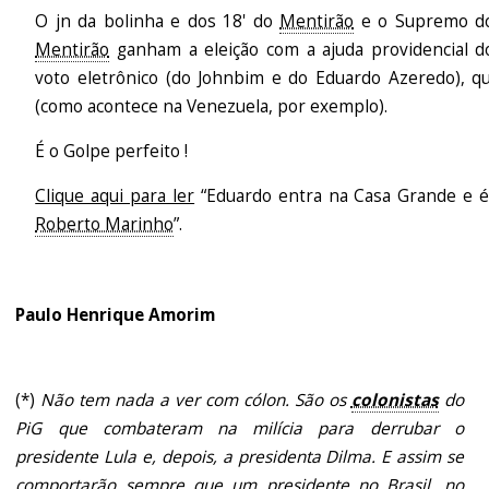
O jn da bolinha e dos 18' do
Mentirão
e o Supremo d
Mentirão
ganham a eleição com a ajuda providencial d
voto eletrônico (do Johnbim e do Eduardo Azeredo), 
(como acontece na Venezuela, por exemplo).
É o Golpe perfeito !
Clique aqui para ler
“Eduardo entra na Casa Grande e 
Roberto Marinho
”.
Paulo Henrique Amorim
(*)
Não tem nada a ver com cólon. São os
colonistas
do
PiG que combateram na milícia para derrubar o
presidente Lula e, depois, a presidenta Dilma. E assim se
comportarão sempre que um presidente no Brasil, no