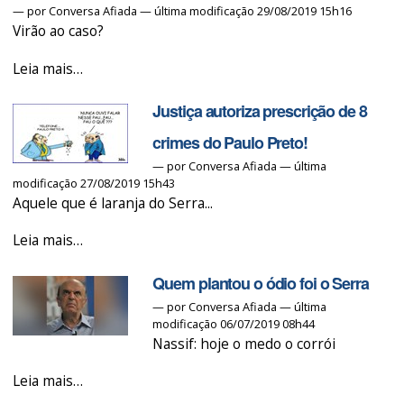
—
por
Conversa Afiada
— última modificação 29/08/2019 15h16
Virão ao caso?
Delator
Leia mais…
revela
Justiça autoriza prescrição de 8
esquema
de
crimes do Paulo Preto!
corrupção
—
por
Conversa Afiada
— última
modificação 27/08/2019 15h43
no
Aquele que é laranja do Serra...
Metrô
nos
Justiça
Leia mais…
governos
autoriza
Serra
Quem plantou o ódio foi o Serra
prescrição
e
—
por
Conversa Afiada
— última
de
modificação 06/07/2019 08h44
Alckmin
8
Nassif: hoje o medo o corrói
-
crimes
Quem
do
Leia mais…
plantou
Paulo