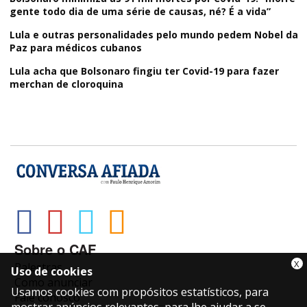
gente todo dia de uma série de causas, né? É a vida”
Lula e outras personalidades pelo mundo pedem Nobel da
Paz para médicos cubanos
Lula acha que Bolsonaro fingiu ter Covid-19 para fazer
merchan de cloroquina
Sobre o CAF
X
Palestras
Uso de cookies
Como anunciar
Usamos cookies com propósitos estatísticos, para
Fale conosco