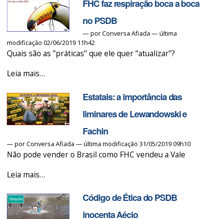
FHC faz respiração boca a boca
enterrou
a
no PSDB
Castelo
—
por
Conversa Afiada
— última
modificação 02/06/2019 11h42
de
Quais são as "práticas" que ele quer "atualizar"?
Areia
e
FHC
Leia mais…
salvou
faz
o
Estatais: a importância das
respiração
Serra!
boca
liminares de Lewandowski e
-
a
Fachin
boca
—
por
Conversa Afiada
— última modificação 31/05/2019 09h10
no
Não pode vender o Brasil como FHC vendeu a Vale
PSDB
Estatais:
-
Leia mais…
a
Código de Ética do PSDB
importância
das
inocenta Aécio