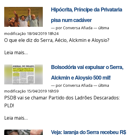
meteu
Hipócrita, Príncipe da Privataria
a
mão
pisa num cadáver
em
—
por
Conversa Afiada
— última
modificação 18/04/2019 18h24
R$
O que ele diz do Serra, Aécio, Alckmin e Aloysio?
39
milhões
Hipócrita,
Leia mais…
de
Príncipe
empreiteiras
Bolsodória vai expulsar o Serra,
da
-
Privataria
Alckmin e Aloysio 500 mil!
pisa
—
por
Conversa Afiada
— última
modificação 15/04/2019 16h59
num
PSDB vai se chamar Partido dos Ladrões Descarados:
cadáver
PLD!
-
Bolsodória
Leia mais…
vai
Veja: laranja do Serra recebeu R$
expulsar