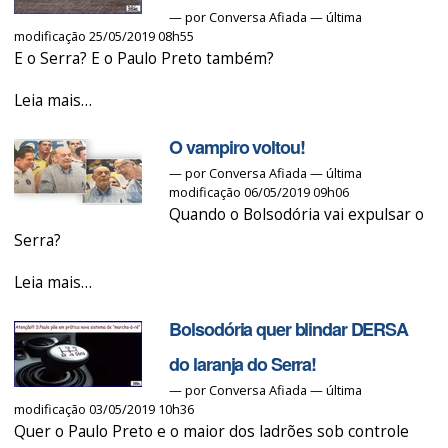
liminares
—
por
Conversa Afiada
— última
modificação 25/05/2019 08h55
de
E o Serra? E o Paulo Preto também?
Lewandowski
e
Código
Leia mais…
Fachin
de
-
O vampiro voltou!
Ética
—
por
Conversa Afiada
— última
do
modificação 06/05/2019 09h06
PSDB
Quando o Bolsodória vai expulsar o
inocenta
Serra?
Aécio
O
-
Leia mais…
vampiro
Bolsodória quer blindar DERSA
voltou!
-
do laranja do Serra!
—
por
Conversa Afiada
— última
modificação 03/05/2019 10h36
Quer o Paulo Preto e o maior dos ladrões sob controle