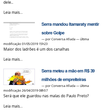
dele...
Bolsodória
Leia mais…
quer
Serra mandou Itamaraty mentir
blindar
DERSA
sobre Golpe
do
—
por
Conversa Afiada
— última
modificação 01/05/2019 15h23
laranja
Maior dos ladrões é um dos canalhas
do
Serra!
Serra
Leia mais…
-
mandou
Serra meteu a mão em R$ 39
Itamaraty
mentir
milhões de empreiteiras
sobre
—
por
Conversa Afiada
— última
modificação 26/04/2019 08h57
Golpe
Será que ele guardou nas malas do Paulo Preto?
-
Serra
Leia mais…