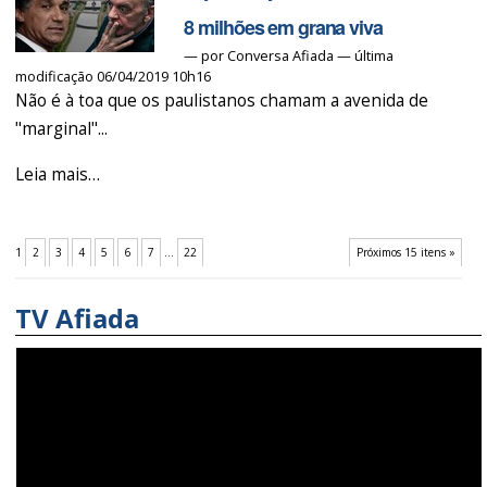
o
8 milhões em grana viva
Serra,
—
por
Conversa Afiada
— última
modificação 06/04/2019 10h16
Alckmin
Não é à toa que os paulistanos chamam a avenida de
e
"marginal"...
Aloysio
500
Veja:
Leia mais…
mil!
laranja
-
do
1
2
3
4
5
6
7
...
22
Próximos 15 itens »
Serra
recebeu
TV Afiada
R$
8
milhões
em
grana
viva
-