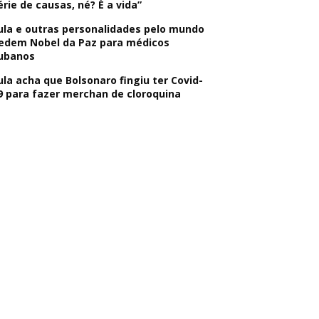
érie de causas, né? É a vida”
ula e outras personalidades pelo mundo
edem Nobel da Paz para médicos
ubanos
ula acha que Bolsonaro fingiu ter Covid-
9 para fazer merchan de cloroquina