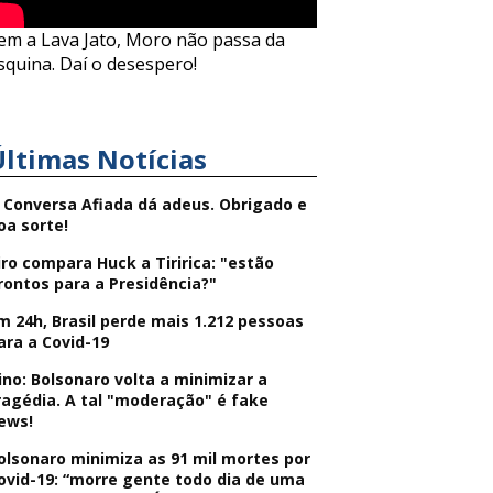
em a Lava Jato, Moro não passa da
squina. Daí o desespero!
Últimas Notícias
 Conversa Afiada dá adeus. Obrigado e
oa sorte!
iro compara Huck a Tiririca: "estão
rontos para a Presidência?"
m 24h, Brasil perde mais 1.212 pessoas
ara a Covid-19
ino: Bolsonaro volta a minimizar a
ragédia. A tal "moderação" é fake
ews!
olsonaro minimiza as 91 mil mortes por
ovid-19: “morre gente todo dia de uma