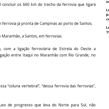
s
 concluir os 660 km do trecho da ferrovia que ligará
L
p
c
m ferrovia já pronta de Campinas ao porto de Santos.
L
1
no Maranhão, a Santos, em ferrovias.
, com a ligação ferroviária de Estrela do Oeste a
igação entre Itaqui no Maranhão com Rio Grande, no
sa “coluna vertebral”, “dessa ferrovia das ferrovias”,
fluxo de progresso que leva do Norte para Sul, não