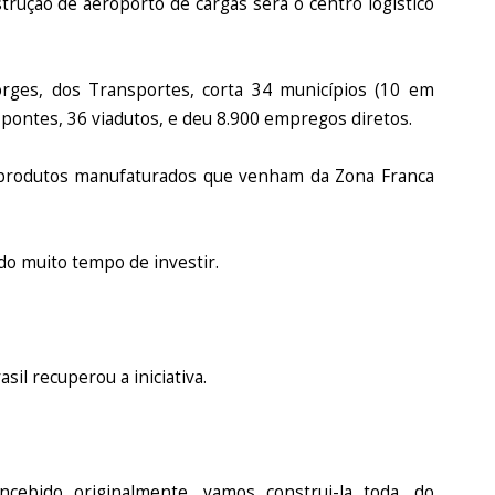
trução de aeroporto de cargas será o centro logístico
rges, dos Transportes, corta 34 municípios (10 em
 pontes, 36 viadutos, e deu 8.900 empregos diretos.
e produtos manufaturados que venham da Zona Franca
ado muito tempo de investir.
il recuperou a iniciativa.
oncebido originalmente, vamos construi-la toda, do