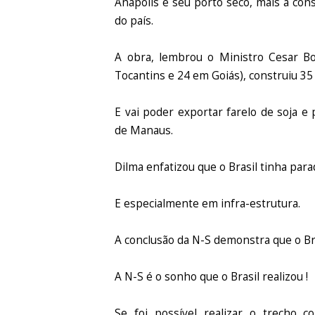
Anápolis e seu porto seco, mais a cons
do país.
A obra, lembrou o Ministro Cesar Bo
Tocantins e 24 em Goiás), construiu 35
E vai poder exportar farelo de soja 
de Manaus.
Dilma enfatizou que o Brasil tinha par
E especialmente em infra-estrutura.
A conclusão da N-S demonstra que o Bras
A N-S é o sonho que o Brasil realizou !
Se foi possível realizar o trecho c