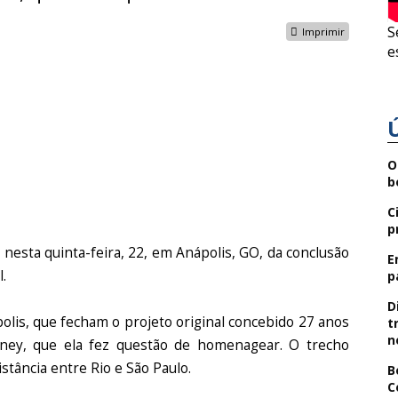
S
Imprimir
e
O
b
C
p
 nesta quinta-feira, 22, em Anápolis, GO, da conclusão
E
l.
p
D
olis, que fecham o projeto original concebido 27 anos
t
n
rney, que ela fez questão de homenagear. O trecho
stância entre Rio e São Paulo.
B
C