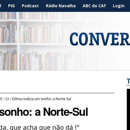
l
PIG
Podcast
Rádio Navalha
ABC do CAf
Login
05
/
22
/
Dilma realiza um sonho: a Norte-Sul
 sonho: a Norte-Sul
da, que acha que não dá !"