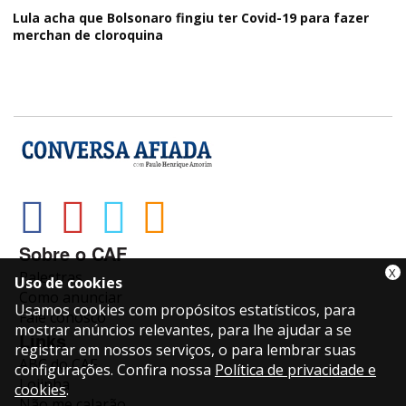
Lula acha que Bolsonaro fingiu ter Covid-19 para fazer
merchan de cloroquina
Sobre o CAF
X
Palestras
Uso de cookies
Como anunciar
Usamos cookies com propósitos estatísticos, para
Fale conosco
mostrar anúncios relevantes, para lhe ajudar a se
Links
registrar em nossos serviços, o para lembrar suas
ABC do CAF
configurações. Confira nossa
Política de privacidade e
Lojinha
cookies
.
Não me calarão