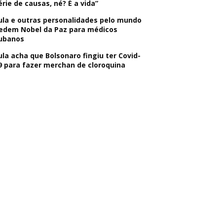
érie de causas, né? É a vida”
ula e outras personalidades pelo mundo
edem Nobel da Paz para médicos
ubanos
ula acha que Bolsonaro fingiu ter Covid-
9 para fazer merchan de cloroquina