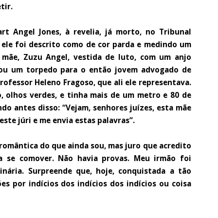
tir.
t Angel Jones, à revelia, já morto, no Tribunal
ele foi descrito como de cor parda e medindo um
 mãe, Zuzu Angel, vestida de luto, com um anjo
ssou um torpedo para o então jovem advogado de
professor Heleno Fragoso, que ali ele representava.
ro, olhos verdes, e tinha mais de um metro e 80 de
endo antes disso: “Vejam, senhores juízes, esta mãe
este júri e me envia estas palavras”.
 romântica do que ainda sou, mas juro que acredito
ha se comover. Não havia provas. Meu irmão foi
inária. Surpreende que, hoje, conquistada a tão
s por indícios dos indícios dos indícios ou coisa