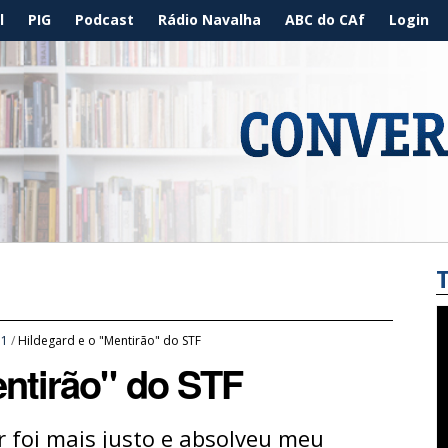
l
PIG
Podcast
Rádio Navalha
ABC do CAf
Login
31
/
Hildegard e o "Mentirão" do STF
entirão" do STF
r foi mais justo e absolveu meu