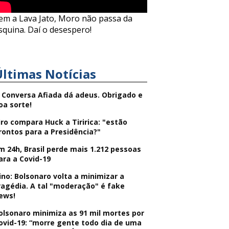
em a Lava Jato, Moro não passa da
squina. Daí o desespero!
Últimas Notícias
 Conversa Afiada dá adeus. Obrigado e
oa sorte!
iro compara Huck a Tiririca: "estão
rontos para a Presidência?"
m 24h, Brasil perde mais 1.212 pessoas
ara a Covid-19
ino: Bolsonaro volta a minimizar a
ragédia. A tal "moderação" é fake
ews!
olsonaro minimiza as 91 mil mortes por
ovid-19: “morre gente todo dia de uma