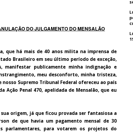
s
L
p
c
A ANULAÇÃO DO JULGAMENTO DO MENSALÃO
L
1
a, que há mais de 40 anos milita na imprensa de
stado Brasileiro em seu último período de exceção,
s, manifestar publicamente minha indignação e
strangimento, meu desconforto, minha tristeza,
e nosso Supremo Tribunal Federal ofereceu ao país
a Ação Penal 470, apelidada de Mensalão, que eu
ua origem, já que ficou provada ser fantasiosa a
ferson de que havia um pagamento mensal de 30
aos parlamentares, para votarem os projetos do