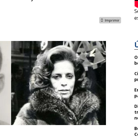
S
e
Imprimir
O
b
C
p
E
p
D
t
n
B
C