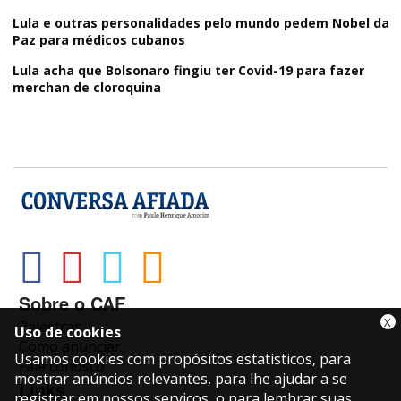
Lula e outras personalidades pelo mundo pedem Nobel da
Paz para médicos cubanos
Lula acha que Bolsonaro fingiu ter Covid-19 para fazer
merchan de cloroquina
Sobre o CAF
X
Palestras
Uso de cookies
Como anunciar
Usamos cookies com propósitos estatísticos, para
Fale conosco
mostrar anúncios relevantes, para lhe ajudar a se
Links
registrar em nossos serviços, o para lembrar suas