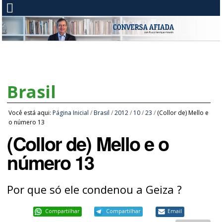
Brasil
Você está aqui:
Página Inicial
/
Brasil
/
2012
/
10
/
23
/
(Collor de) Mello e
o número 13
(Collor de) Mello e o
número 13
Por que só ele condenou a Geiza ?
Compartilhar
Compartilhar
Email