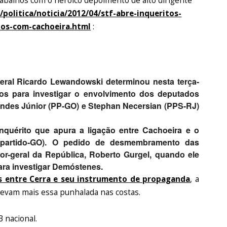
abalhos com o heróico depoimento de alto dirigente
/politica/noticia/2012/04/stf-abre-inqueritos-
dos-com-cachoeira.html
:
eral Ricardo Lewandowski determinou nesta terça-
ritos para investigar o envolvimento dos deputados
andes Júnior (PP-GO) e Stephan Necersian (PPS-RJ)
inquérito que apura a ligação entre Cachoeira e o
partido-GO). O pedido de desmembramento das
dor-geral da República, Roberto Gurgel, quando ele
para investigar Demóstenes.
 entre Cerra e seu instrumento de propaganda
, a
levam mais essa punhalada nas costas.
 nacional.