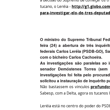
a decisão do Supremo de começar os tr
tucano, o Leréia -
http://g1.globo.com
para-investigar-elo-de-tres-deputa
O ministro do Supremo Tribunal Fed
feira (24) a abertura de três inqué
federais Carlos Leréia (PSDB-GO), S
com o bicheiro Carlos Cachoeira.
As investigações são paralelas ao 
senador Demóstenes Torres (sem 
investigações foi feita pelo procura
solicitou a instauração de inquérito 
Não bastassem os vinculos
profundos
Sabesp, com a Delta, agora os tucanos 
Leréia está no centro do poder do PSDB