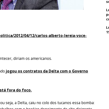
s
L
p
c
L
1
litica/2012/04/12/carlos-alberto-lereia-voce-
ntecer, diriam os americanos.
ndo
jogou os contratos da Delta com o Governo
está fora do foco.
u seja, a Delta, caiu no colo dos tucanos essa bomba: