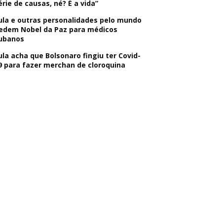
érie de causas, né? É a vida”
ula e outras personalidades pelo mundo
edem Nobel da Paz para médicos
ubanos
ula acha que Bolsonaro fingiu ter Covid-
9 para fazer merchan de cloroquina