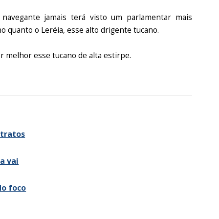
 navegante jamais terá visto um parlamentar mais
ino quanto o Leréia, esse alto drigente tucano.
r melhor esse tucano de alta estirpe.
ntratos
a vai
do foco