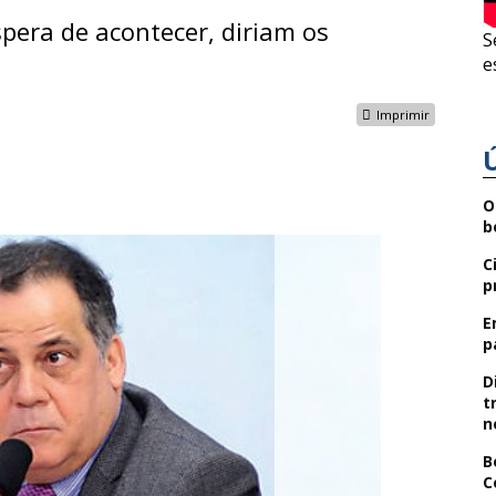
spera de acontecer, diriam os
S
e
Imprimir
O
b
C
p
E
p
D
t
n
B
C