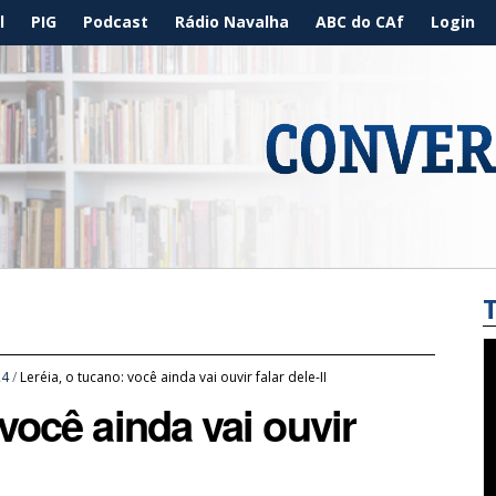
l
PIG
Podcast
Rádio Navalha
ABC do CAf
Login
24
/
Leréia, o tucano: você ainda vai ouvir falar dele-II
 você ainda vai ouvir