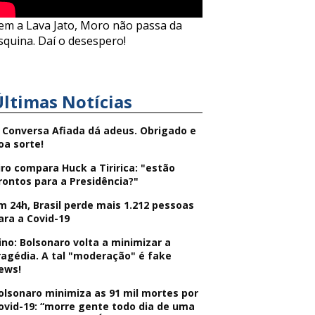
em a Lava Jato, Moro não passa da
squina. Daí o desespero!
Últimas Notícias
 Conversa Afiada dá adeus. Obrigado e
oa sorte!
iro compara Huck a Tiririca: "estão
rontos para a Presidência?"
m 24h, Brasil perde mais 1.212 pessoas
ara a Covid-19
ino: Bolsonaro volta a minimizar a
ragédia. A tal "moderação" é fake
ews!
olsonaro minimiza as 91 mil mortes por
ovid-19: “morre gente todo dia de uma